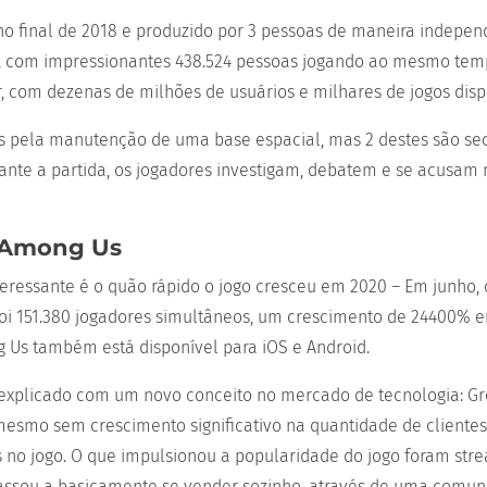
o final de 2018 e produzido por 3 pessoas de maneira independ
, com impressionantes 438.524 pessoas jogando ao mesmo tem
 com dezenas de milhões de usuários e milhares de jogos disp
s pela manutenção de uma base espacial, mas 2 destes são se
rante a partida, os jogadores investigam, debatem e se acusam
e Among Us
teressante é o quão rápido o jogo cresceu em 2020 – Em junho, 
 151.380 jogadores simultâneos, um crescimento de 24400% em
 Us também está disponível para iOS e Android.
 explicado com um novo conceito no mercado de tecnologia: Gr
mesmo sem crescimento significativo na quantidade de clientes
 jogo. O que impulsionou a popularidade do jogo foram stream
 passou a basicamente se vender sozinho, através de uma comun