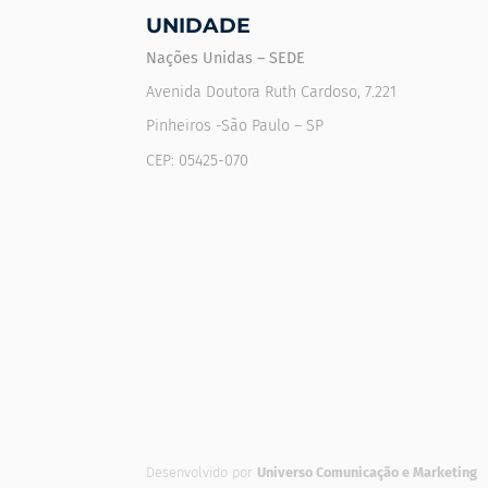
UNIDADE
Nações Unidas – SEDE
Avenida Doutora Ruth Cardoso, 7.221
Pinheiros -São Paulo – SP
CEP: 05425-070
Desenvolvido por
Universo Comunicação e Marketing